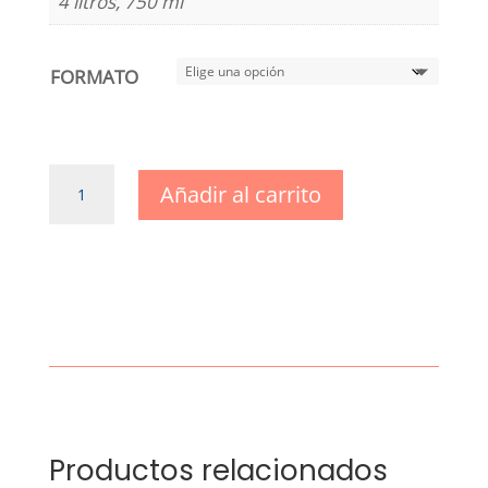
4 litros, 750 ml
FORMATO
Aceite
Añadir al carrito
de
Teka
Zenco
color
teca
cantidad
Productos relacionados