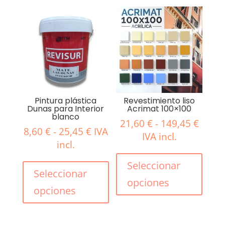
Pintura plástica
Revestimiento liso
Dunas para Interior
Acrimat 100×100
blanco
Rang
21,60
€
-
149,45
€
Rango
8,60
€
-
25,45
€
IVA
de
IVA incl.
de
incl.
precio
Este
precios:
Este
desd
produ
Seleccionar
desde
producto
Seleccionar
21,60
tiene
opciones
8,60 €
tiene
hasta
múlti
opciones
hasta
múltiples
149,4
varian
25,45 €
variantes.
Las
Las