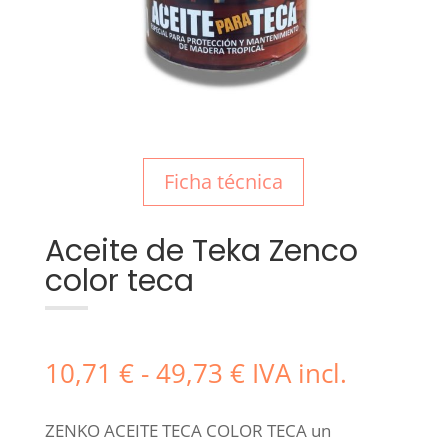
Ficha técnica
Aceite de Teka Zenco
color teca
Rango
10,71
€
-
49,73
€
IVA incl.
de
precios:
ZENKO ACEITE TECA COLOR TECA un