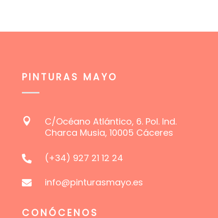
se
pueden
elegir
en
la
página
PINTURAS MAYO
de
producto
C/Océano Atlántico, 6. Pol. Ind.

Charca Musia, 10005 Cáceres
(+34) 927 21 12 24

info@pinturasmayo.es

CONÓCENOS