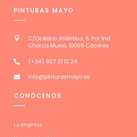
página
PINTURAS MAYO
de
producto
C/Océano Atlántico, 6. Pol. Ind.

Charca Musia, 10005 Cáceres
(+34) 927 21 12 24

info@pinturasmayo.es

CONÓCENOS
La empresa