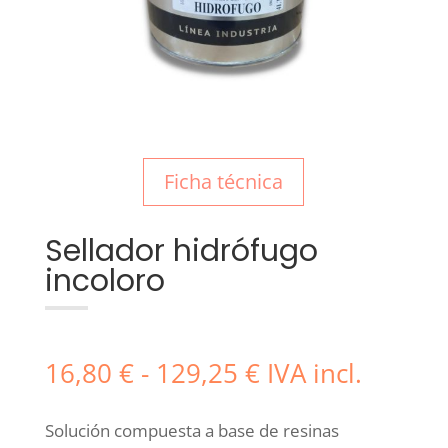
Ficha técnica
Sellador hidrófugo
incoloro
Rango
16,80
€
-
129,25
€
IVA incl.
de
precios:
Solución compuesta a base de resinas