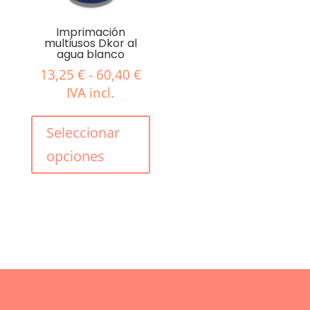
la
págin
página
Imprimación
de
multiusos Dkor al
de
produ
agua blanco
producto
Rango
13,25
€
-
60,40
€
de
IVA incl.
precios:
Este
desde
producto
Seleccionar
13,25 €
tiene
opciones
hasta
múltiples
60,40 €
variantes.
Las
opciones
se
pueden
elegir
en
la