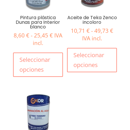
Pintura plástica
Aceite de Teka Zenco
Dunas para Interior
incoloro
blanco
Rango
10,71
€
-
49,73
€
Rango
8,60
€
-
25,45
€
IVA
de
IVA incl.
de
incl.
precio
Este
precios:
Este
desde
produ
Seleccionar
desde
producto
Seleccionar
10,71 
tiene
opciones
8,60 €
tiene
hasta
múlti
opciones
hasta
múltiples
49,73 
varian
25,45 €
variantes.
Las
Las
opcio
opciones
se
se
pued
pueden
elegir
elegir
en
en
la