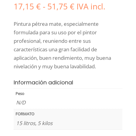
Rango
17,15
€
-
51,75
€
IVA incl.
de
precios:
Pintura pétrea mate, especialmente
desde
formulada para su uso por el pintor
17,15 €
profesional, reuniendo entre sus
hasta
características una gran facilidad de
51,75 €
aplicación, buen rendimiento, muy buena
nivelación y muy buena lavabilidad.
Información adicional
Peso
N/D
FORMATO
15 litros, 5 kilos