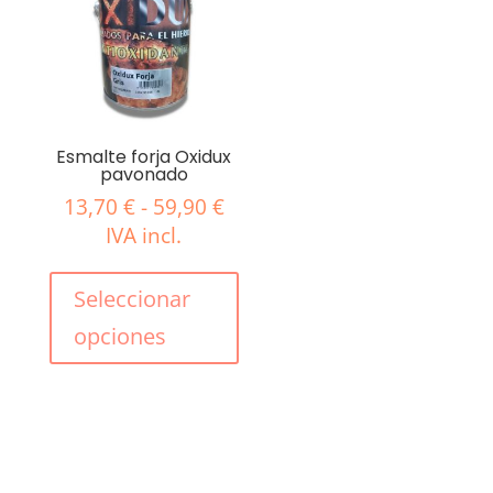
se
pued
elegir
en
la
págin
Esmalte forja Oxidux
pavonado
de
produ
Rango
13,70
€
-
59,90
€
de
IVA incl.
precios:
Este
desde
producto
Seleccionar
13,70 €
tiene
opciones
hasta
múltiples
59,90 €
variantes.
Las
opciones
se
pueden