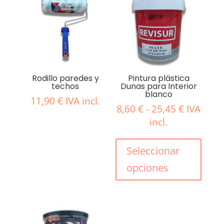
Rodillo paredes y
Pintura plástica
techos
Dunas para Interior
blanco
11,90
€
IVA incl.
Rango
8,60
€
-
25,45
€
IVA
de
incl.
precios:
Este
desde
produ
Seleccionar
8,60 €
tiene
opciones
hasta
múlti
25,45 €
varian
Las
opcio