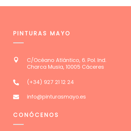
elegir
en
la
página
PINTURAS MAYO
de
producto
C/Océano Atlántico, 6. Pol. Ind.

Charca Musia, 10005 Cáceres
(+34) 927 21 12 24

info@pinturasmayo.es

CONÓCENOS