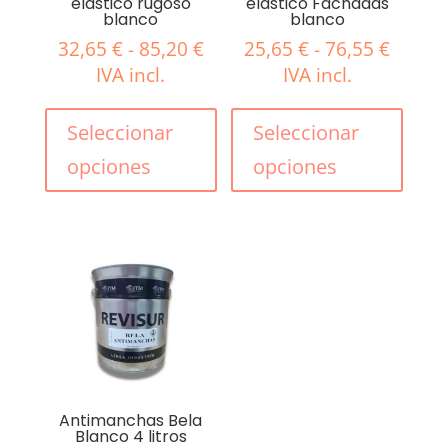
elástico rugoso
elástico Fachadas
blanco
blanco
Rango
Rango
32,65
€
-
85,20
€
25,65
€
-
76,55
€
de
de
IVA incl.
IVA incl.
precios:
precio
Este
Este
desde
desde
producto
produ
Seleccionar
Seleccionar
32,65 €
25,65 
tiene
tiene
opciones
opciones
hasta
hasta
múltiples
múlti
85,20 €
76,55 
variantes.
varian
Las
Las
opciones
opcio
se
se
pueden
pued
elegir
elegir
en
en
la
la
página
págin
Antimanchas Bela
Blanco 4 litros
de
de