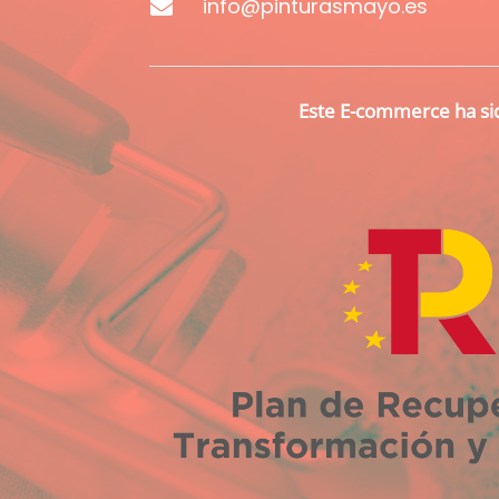
info@pinturasmayo.es

Este E-commerce ha sid