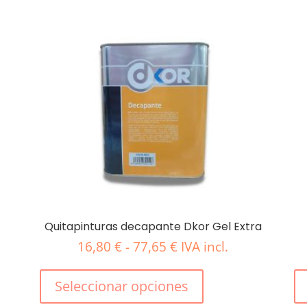
Quitapinturas decapante Dkor Gel Extra
Rango
16,80
€
-
77,65
€
IVA incl.
de
Este
precios:
producto
Seleccionar opciones
desde
tiene