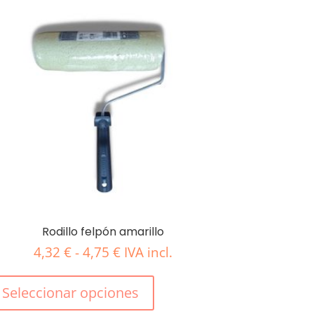
Rodillo felpón amarillo
Rango
4,32
€
-
4,75
€
IVA incl.
de
Este
precios:
producto
Seleccionar opciones
desde
tiene