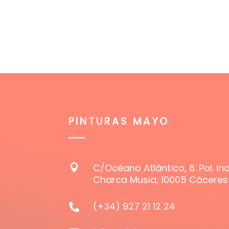
PINTURAS MAYO
C/Océano Atlántico, 6. Pol. Ind

Charca Musia, 10005 Cáceres
(+34) 927 21 12 24
