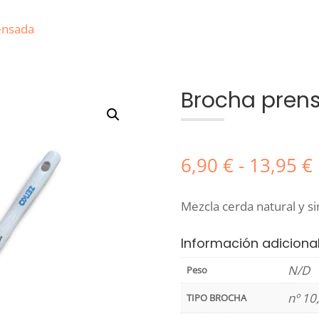
ensada
Brocha pren
6,90
€
-
13,95
€
Mezcla cerda natural y si
Información adiciona
N/D
Peso
nº 10,
TIPO BROCHA