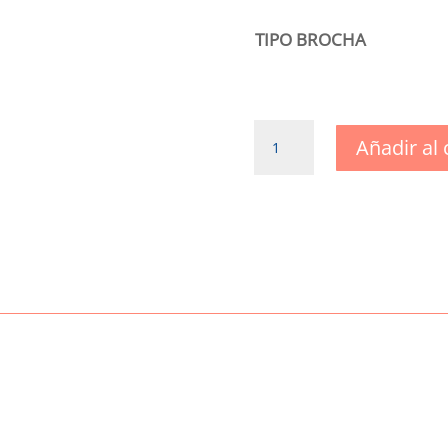
TIPO BROCHA
Brocha
Añadir al 
prensada
cantidad