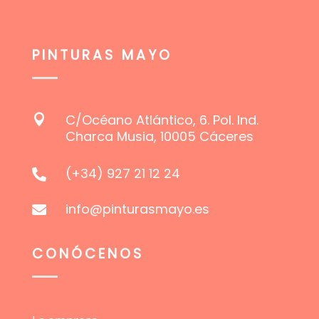
PINTURAS MAYO
C/Océano Atlántico, 6. Pol. Ind.

Charca Musia, 10005 Cáceres
(+34) 927 21 12 24

info@pinturasmayo.es

CONÓCENOS