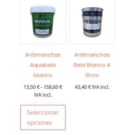
Antimanchas
Antimanchas
Aquabela
Bela Blanco 4
blanco
litros
Rango
13,50
€
-
158,60
€
43,40
€
IVA incl.
de
IVA incl.
Este
precios:
producto
desde
Seleccionar
tiene
13,50 €
opciones
múltiples
hasta
variantes.
158,60 €