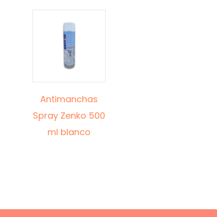
Las
opciones
se
pueden
elegir
en
la
página
Antimanchas
de
Spray Zenko 500
producto
ml blanco